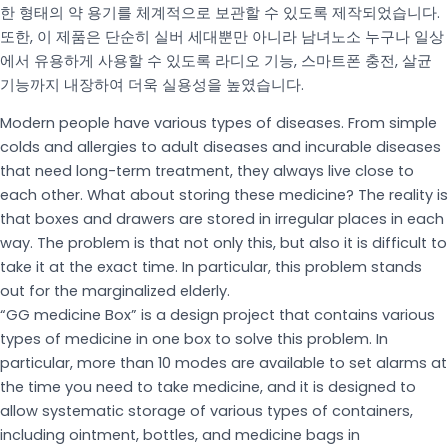
한 형태의 약 용기를 체계적으로 보관할 수 있도록 제작되었습니다.
또한, 이 제품은 단순히 실버 세대뿐만 아니라 남녀노소 누구나 일상
에서 유용하게 사용할 수 있도록 라디오 기능, 스마트폰 충전, 살균
기능까지 내장하여 더욱 실용성을 높였습니다.
Modern people have various types of diseases. From simple
colds and allergies to adult diseases and incurable diseases
that need long-term treatment, they always live close to
each other. What about storing these medicine? The reality is
that boxes and drawers are stored in irregular places in each
way. The problem is that not only this, but also it is difficult to
take it at the exact time. In particular, this problem stands
out for the marginalized elderly.
“GG medicine Box” is a design project that contains various
types of medicine in one box to solve this problem. In
particular, more than 10 modes are available to set alarms at
the time you need to take medicine, and it is designed to
allow systematic storage of various types of containers,
including ointment, bottles, and medicine bags in